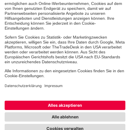
Jobs & Ehrenamt
Freiwilligendienst
Spendenprojekte
Johanniter-Jugend
Einrichtungen
Dienstleistungen
Facebook
Instagram
Youtube
TikTok
Xing
LinkedIn
Cookie-Einstellungen
Datenschutz
Barrierefreiheit
Impressum
Kontakt
Widerruf