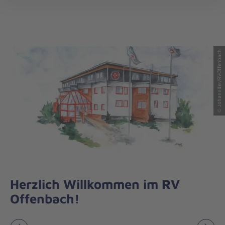
Regionalverband
öff
Offenbach
© Johanniter/RVOffenbach
Herzlich Willkommen im RV
Offenbach!