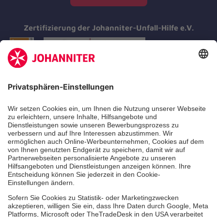
Zertifizierung der Johanniter-Unfall-Hilfe e.V.
Aus- & Fortbildungen
Erste-Hilfe-Kurse
Jobs & Ehrenamt
Freiwilligendienst
Spendenprojekte