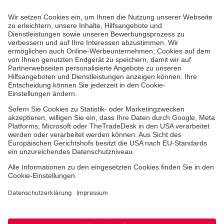
Aus- & Fortbildungen
Erste-Hilfe-Kurse
Jobs & Ehrenamt
Freiwilligendienst
Spendenprojekte
Johanniter-Jugend
Einrichtungen
Dienstleistungen
Facebook
Instagram
Youtube
TikTok
Xing
LinkedIn