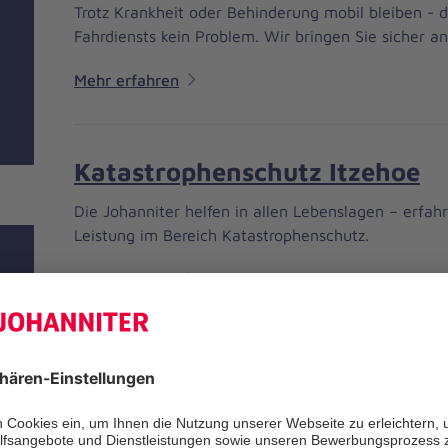
Trotz Krankheit oder Behinderung mobil bleiben - 
Fahrdiensts kein Problem. Wir bringen Sie sicher an
Mehr erfahren
Katastrophenschutz Itzehoe
Die Johanniter helfen in allen Lebenslagen – erfah
Leistung im Bereich Katastrophenschutz.
Mehr erfahren
Sanitätsdienst Itzehoe
Wo viele Menschen zusammenkommen, sorgen die 
Sanitätsdienste für Sicherheit und leisten in Notfäl