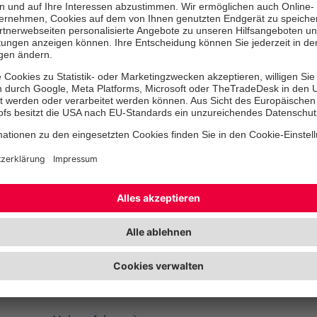
Hilfe.
Mehr erfahren
Schulbegleitung Kreis Steinbu
Die Schulbegleitung der Johanniter unterstützt kör
beeinträchtigte Kinder beim Besuch einer Regelsch
Fördereinrichtung.
Mehr erfahren
Schulbusfahrdienst Itzehoe
Sicher und zuverlässig unterwegs – der Schulbusfa