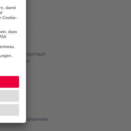
rg
perlich oder psychisch
ule oder einer
hrdienst der Johanniter