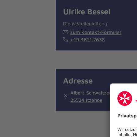
Ulrike Bessel
Dienststellenleitung
zum Kontakt-Formular
+49 4821 2638
Adresse
Albert-Schweitzer-Ring 49
25524 Itzehoe