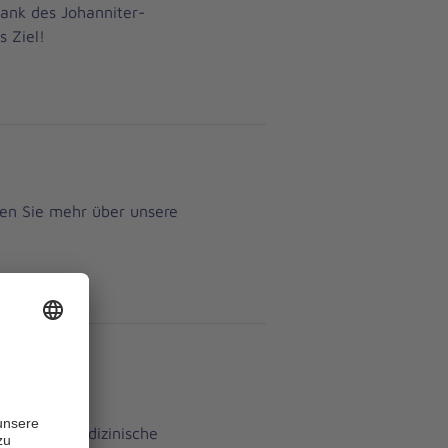
dank des Johanniter-
s Ziel!
ren Sie mehr über unsere
Johanniter-
len erste medizinische