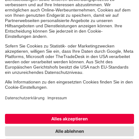
Erste-Hilfe-Kurse
Jobs & Ehrenamt
Freiwilligendienst
Spendenprojekte
Johanniter-Jugend
Einrichtungen
Dienstleistungen
Facebook
Instagram
Youtube
TikTok
Xing
LinkedIn
Cookie-Einstellungen
Datenschutz
Barrierefreiheit
Impressum
Kontakt
Widerruf