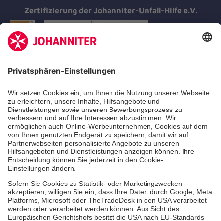
Zertifizierung der Johanniter-Unfall-Hilfe e.V.
Aus- & Fortbildung
Erste-Hilfe-Kurse
Jobs & Ehrenamt
Freiwilligendienst
Spendenprojekte
Johanniter-Jugend