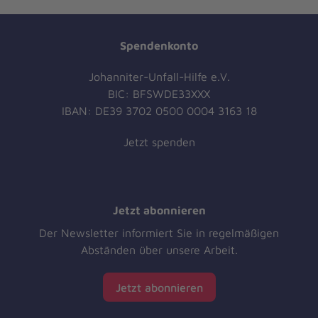
auf
auf
Social
Social
Media
Media
Spendenkonto
Johanniter-Unfall-Hilfe e.V.
BIC: BFSWDE33XXX
IBAN: DE39 3702 0500 0004 3163 18
Jetzt spenden
Jetzt abonnieren
Der Newsletter informiert Sie in regelmäßigen
Abständen über unsere Arbeit.
Jetzt abonnieren