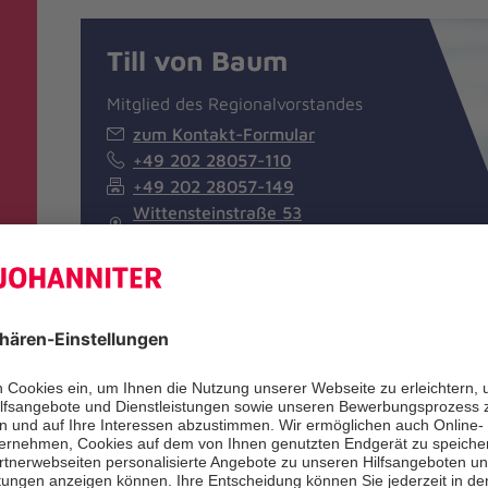
Till von Baum
Mitglied des Regionalvorstandes
zum Kontakt-Formular
+49 202 28057-110
+49 202 28057-149
Wittensteinstraße 53
42285 Wuppertal
-
Horst Körner
Mitglied des Regionalvorstandes
zum Kontakt-Formular
+49 2102 70070-0