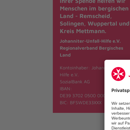
ihrer Spende helfen wir
Menschen im bergischen
Land - Remscheid,
Solingen, Wuppertal und
Kreis Mettmann.
Johanniter-Unfall-Hilfe e.V.
Regionalverband Bergisches
Land
Kontoinhaber: Johanniter-Unfall
Hilfe e.V.
SozialBank AG
IBAN:
DE39 3702 0500 0004 3163 18
BIC: BFSWDE33XXX