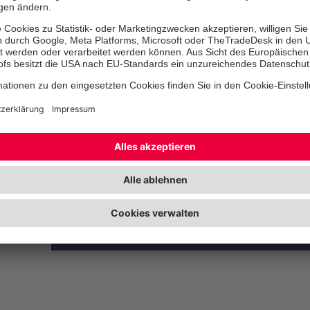
+49 2102 3802-22
Mühlenstraße 1
40885 Ratingen
Stefan Müller
Mitglied des Regionalvorstandes
zum Kontakt-Formular
+49 202 28057-110
+49 202 28057-149
Wittensteinstraße 53
42285 Wuppertal