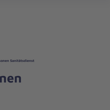
hrdiensten
onen Sanitätsdienst
onen