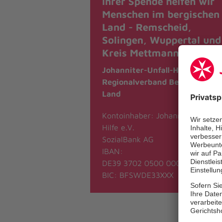
ihrer Spende helfen wir
Menschen im bergischen
Land - Remscheid,
Solingen, Wuppertal und
Kreis Mettmann.
Johanniter-Unfall-Hilfe e.V.
Regionalverband Bergisches
Land
Kontoinhaber: Johanniter-Unfall
Hilfe e.V.
SozialBank AG
IBAN:
DE39 3702 0500 0004 3163 18
BIC: BFSWDE33XXX