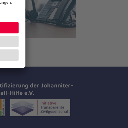
tifizierung der Johanniter-
all-Hilfe e.V.