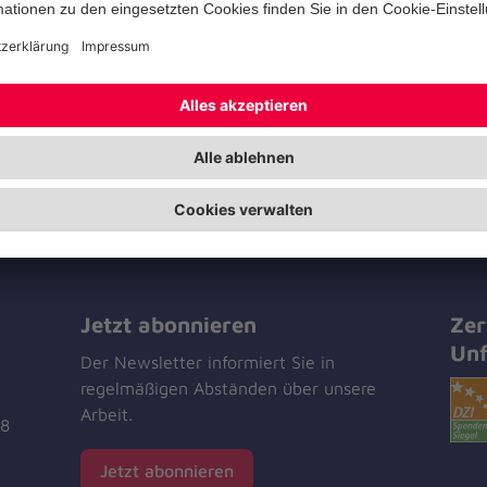
zum Kontakt-Formular
+49 2102 70070-50
+49 2102 70070-58
Kölner Straße 16
40885 Ratingen
Jetzt abonnieren
Zer
Unf
Der Newsletter informiert Sie in
regelmäßigen Abständen über unsere
Arbeit.
18
Jetzt abonnieren