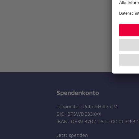
Spendenkonto
Johanniter-Unfall-Hilfe e.V.
BIC: BFSWDE33XXX
IBAN: DE39 3702 0500 0004 3163 
Jetzt spenden