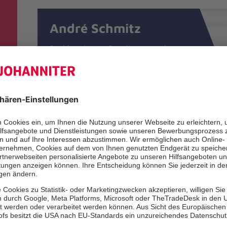
André Schmitz
Sachbearbeiter Bevölkerungsschutz
und Sanitätsdienst
zum Kontakt-Formular
+49 202 28057-510
+49 202 28057-149
Wittensteinstraße 53
-
42285 Wuppertal
Jürgen Schrage
Geschäftsbereichsleiter Rettung und
Medizinische Dienste