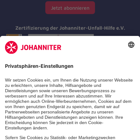
Jetzt abonnieren
Zertifizierung der Johanniter-Unfall-Hilfe e.V.
Aus- & Fortbildung
Erste-Hilfe-Kurse
Jobs & Ehrenamt
Freiwilligendienst
Spendenprojekte