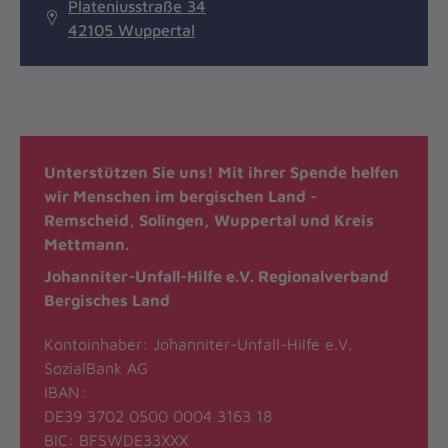
Plateniusstraße 34
42105 Wuppertal
Unterstützen Sie uns! Mit ihrer Spende helfen
wir Menschen im bergischen Land -
Remscheid, Solingen, Wuppertal und Kreis
Mettmann.
Johanniter-Unfall-Hilfe e.V. Regionalverband
Bergisches Land
Kontoinhaber: Johanniter-Unfall-Hilfe e.V.
SozialBank AG
IBAN:
DE39 3702 0500 0004 3163 18
BIC: BFSWDE33XXX