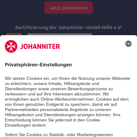
Jetzt abonnieren
Zertifizierung der Johanniter-Unfall-Hilfe e.V.
Aus- & Fortbildung
Erste-Hilfe-Kurse
Jobs & Ehrenamt
Freiwilligendienst
Spendenprojekte