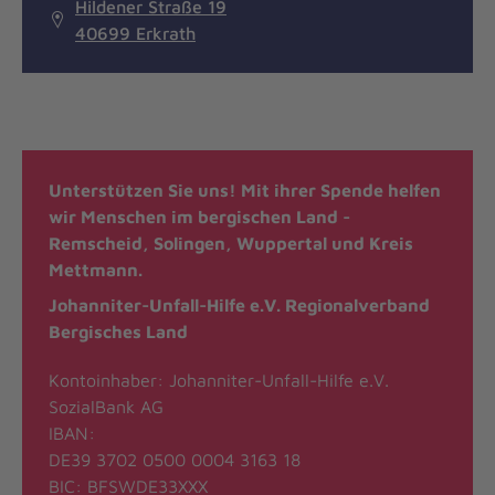
Hildener Straße 19
40699 Erkrath
Unterstützen Sie uns! Mit ihrer Spende helfen
wir Menschen im bergischen Land -
Remscheid, Solingen, Wuppertal und Kreis
Mettmann.
Johanniter-Unfall-Hilfe e.V. Regionalverband
Bergisches Land
Kontoinhaber: Johanniter-Unfall-Hilfe e.V.
SozialBank AG
IBAN:
DE39 3702 0500 0004 3163 18
BIC: BFSWDE33XXX