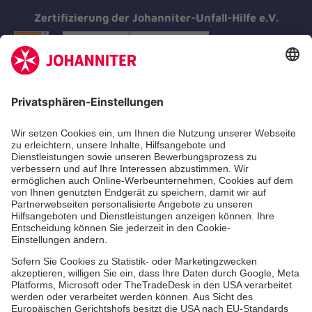
Zertifizierung der Johanniter-Unfall-Hilfe e.V.
Aus- & Fortbildung
Erste-Hilfe-Kurse
Jobs & Ehrenamt
Freiwilligendienst
Spendenprojekte
Johanniter-Jugend