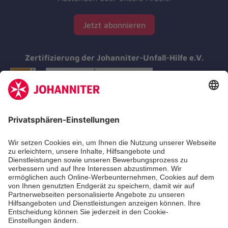
Jetzt abonnieren
Zertifizierung der Johanniter-Unfall-Hilfe e.V.
Aus- & Fortbildung
Erste-Hilfe-Kurse
Jobs & Ehrenamt
Freiwilligendienst