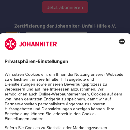
Jetzt abonnieren
Zertifizierung der Johanniter-Unfall-Hilfe e.V.
Aus- & Fortbildung
Erste-Hilfe-Kurse
Jobs & Ehrenamt
Freiwilligendienst
Spendenprojekte