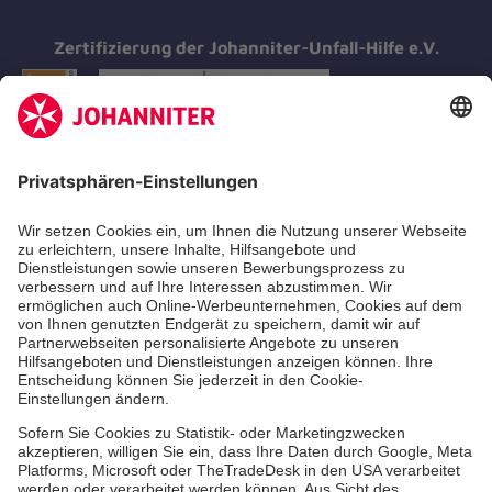
Zertifizierung der Johanniter-Unfall-Hilfe e.V.
Aus- & Fortbildung
Erste-Hilfe-Kurse
Jobs & Ehrenamt
Freiwilligendienst
Spendenprojekte
Johanniter-Jugend