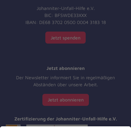
Johanniter-Unfall-Hilfe e.V.
BIC: BFSWDE33XXX
IBAN: DE68 3702 0500 0004 3183 18
Jetzt spenden
Jetzt abonnieren
Der Newsletter informiert Sie in regelmäßigen
Abständen über unsere Arbeit.
Jetzt abonnieren
Zertifizierung der Johanniter-Unfall-Hilfe e.V.