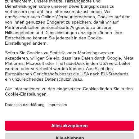
Erste-Hilfe-Kurse
Jobs & Ehrenamt
Freiwilligendienst
Spendenprojekte
Johanniter-Jugend
Einrichtungen
Dienstleistungen
Facebook
Instagram
Youtube
TikTok
Xing
LinkedIn
Cookie-Einstellungen
Datenschutz
Barrierefreiheit