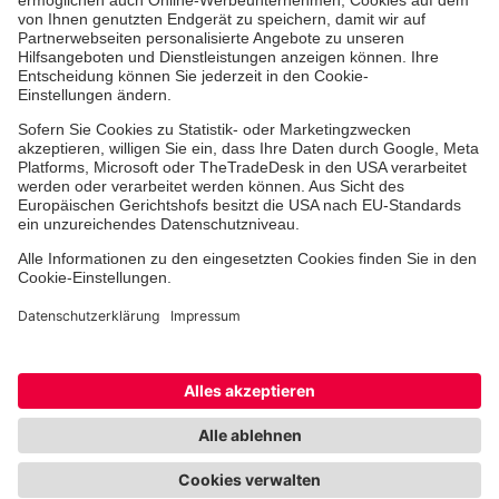
Johanniter-Krankenhaus Treuenbrietzen
Lungenkrebszentrum Treuenbrietzen
Johanniter Medizinisches Versorgungszentrum
Treuenbrietzen GmbH
Hinweisgebersystem
Facebook
Instagram
TikTok
LinkedIn
Cookie-Einstellungen
Datenschutz
Barrierefreiheit
Impressum
Kontakte/Anfahrt
Widerruf