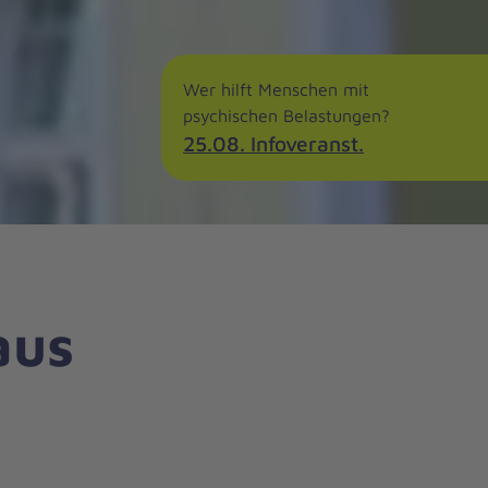
Wer hilft Menschen mit
psychischen Belastungen?
25.08. Infoveranst.
aus