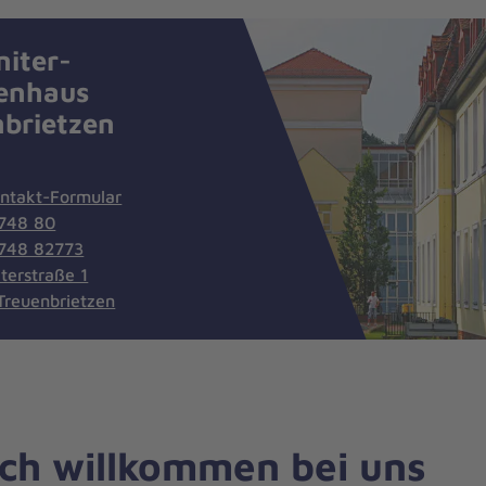
niter-
enhaus
nbrietzen
ntakt-Formular
748 80
748 82773
terstraße 1
Treuenbrietzen
ich willkommen bei uns