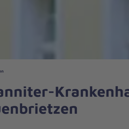
en
anniter-Krankenh
uenbrietzen