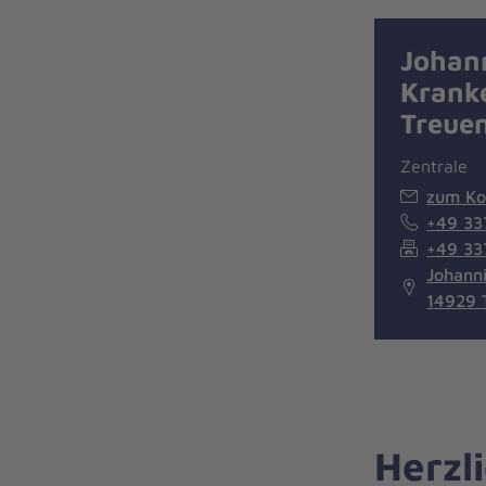
Johan
Krank
Treue
Zentrale
zum Ko
+49 33
+49 33
Johanni
14929 
Herzl