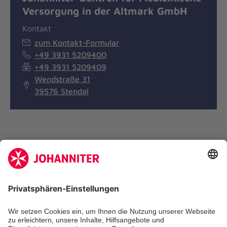
Versorgung in der Altmark GmbH
Kontakt
zum Kontakt-Formular
+49 3931 5209400
+49 3931 5209409
Wendstraße 31
39576 Stendal
Die Johanniter GmbH ist Mitglied des
Deutschen Spendenrates e.V.