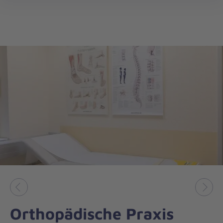
öff
Vorheriges
Näch
Orthopädische Praxis