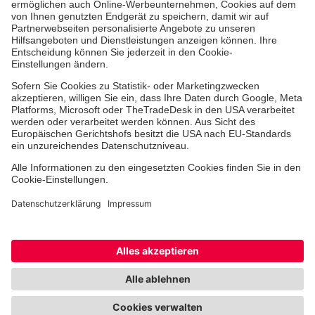
Jobs & Ehrenamt
Freiwilligendienst
Spendenprojekte
Johanniter-Jugend
Einrichtungen
Dienstleistungen
Facebook
Instagram
Youtube
TikTok
Xing
LinkedIn
Cookie-Einstellungen
Datenschutz
Barrierefreiheit
Impressum
Kontakt
Widerruf