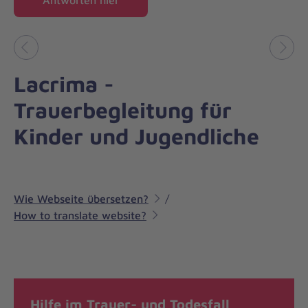
Antworten hier
Vorheriges
Näch
Lacrima -
Trauerbegleitung für
Kinder und Jugendliche
Wie Webseite übersetzen?
/
How to translate website?
Hilfe im Trauer- und Todesfall