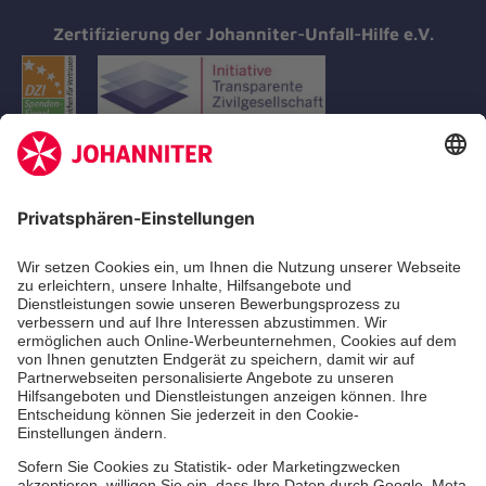
Zertifizierung der Johanniter-Unfall-Hilfe e.V.
Aus- & Fortbildungen
Erste-Hilfe-Kurse
Jobs & Ehrenamt
Freiwilligendienst
Spendenprojekte
Johanniter-Jugend