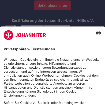
Jetzt abonnieren
Zertifizierung der Johanniter-Unfall-Hilfe e.V.
Aus- & Fortbildungen
Erste-Hilfe-Kurse
Jobs & Ehrenamt
Freiwilligendienst
Spendenprojekte