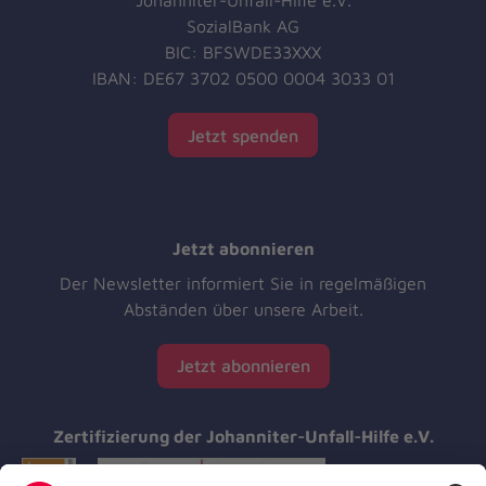
Johanniter-Unfall-Hilfe e.V.
SozialBank AG
BIC: BFSWDE33XXX
IBAN: DE67 3702 0500 0004 3033 01
Jetzt spenden
Jetzt abonnieren
Der Newsletter informiert Sie in regelmäßigen
Abständen über unsere Arbeit.
Jetzt abonnieren
Zertifizierung der Johanniter-Unfall-Hilfe e.V.