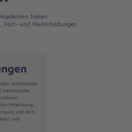
r-Akademien bieten
, Fort- und Weiterbildungen
ungen
n über umfassende
nd methodische
rtlichen
rten Mitwirkung
rsorgung und dem
alten und