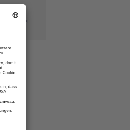
 auch die
ligen
den Person zu