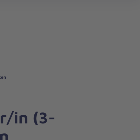
n
ten
r/in (3-
en