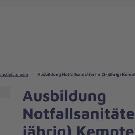
Unsere Angebote für Betreuung und Pflege
Bildungszentrum Bayerisch Schwabe
enstleistungen
Ausbildung Notfallsanitäter/in (3-jährig) Kemp
Ausbildung
mpten
Notfallsanitäte
jährig) Kempt