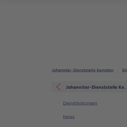
Lacrima - Trauerbegleitung für Kinder und Jugendliche
Johanniter-Dienststelle Kempten
Di
Johanniter-Dienststelle Ke
Dienstleistungen
News