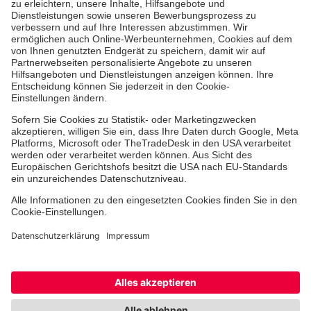
Erste-Hilfe-Kurse
Jobs & Ehrenamt
Freiwilligendienst
Spendenprojekte
Johanniter-Jugend
Einrichtungen
Dienstleistungen
Facebook
Instagram
Youtube
TikTok
Xing
LinkedIn
Cookie-Einstellungen
Datenschutz
Barrierefreiheit