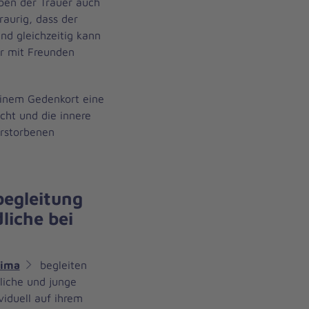
ben der Trauer auch
traurig, dass der
nd gleichzeitig kann
er mit Freunden
inem Gedenkort eine
cht und die innere
erstorbenen
begleitung
liche bei
rima
begleiten
liche und junge
viduell auf ihrem