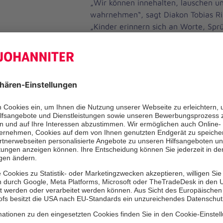
„Wir können innehalten, lauschen u
wahrnehmen“, sagt Diakon Tobias Ril
„Kinder erinnern sich an Worte, Spr
Eigenheiten des verstorbenen Mensc
ihnen wichtig war und bleibt. Als B
gemeinsam mit dem Kind bewusst d
aufleben lassen, kleine Rituale gesta
Rituale in der Fastenz
Erinnern, gestalten u
finden
Die Fastenzeit bietet eine besondere
gemeinsam zu erinnern und Trauer ak
Eltern und Bezugspersonen können m
kleine Erinnerungsrituale entwic