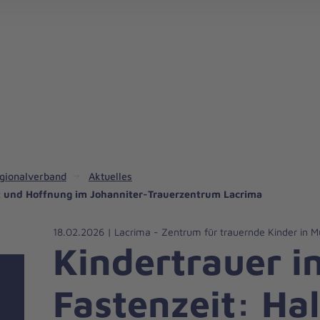
Lacrima - Trauerbegleitung für Kinder in München und Rosenheim
Dominik-Brunner-Haus der Johannit
gionalverband
Aktuelles
alt und Hoffnung im Johanniter-Trauerzentrum Lacrima
18.02.2026 | Lacrima - Zentrum für trauernde Kinder in
Kindertrauer i
Fastenzeit: Ha