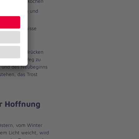
benen Person kochen
 Zeichnungen und
same Erlebnisse
Trauer auszudrücken
en. Auf dem Weg zu
g und des Neubeginns
tehen, das Trost
er Hoffnung
Ostern, vom Winter
em Licht weicht, wird