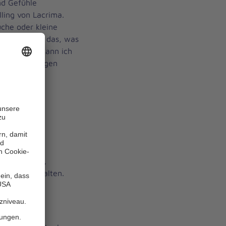
nd Gefühle
ling von Lacrima.
üche oder kleine
hen – an all das, was
ezugsperson kann ich
ie Erinnerungen
lten."
eit:
nd Halt
 Möglichkeit,
tiv zu gestalten.
it Kindern:
keln