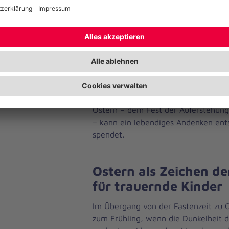
das Lieblingsessen der verstor
ein Erinnerungsbuch mit Fotos,
Geschichten gestalten
besondere Sprüche oder gemein
festhalten
Solche Rituale helfen Kindern, ihre 
und gleichzeitig Hoffnung zu erleb
Ostern – dem Fest der Auferstehun
– kann ein lebendiges Andenken ents
spendet.
Ostern als Zeichen d
für trauernde Kinder
Im Übergang von der Fastenzeit zu 
zum Frühling, wenn die Dunkelheit d