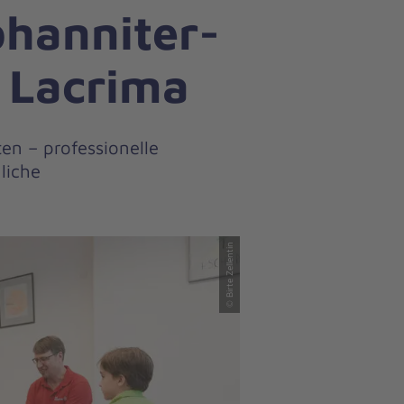
ohanniter-
 Lacrima
en – professionelle
liche
© Birte Zellentin