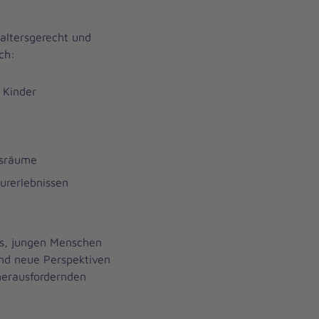
 altersgerecht und
ch:
 Kinder
hsräume
urerlebnissen
 es, jungen Menschen
und neue Perspektiven
herausfordernden