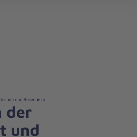
er
 München und Rosenheim
n der
lt und