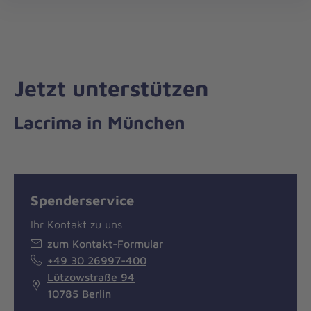
Die
öff
Johanniter
–
Aus
Liebe
Jetzt unterstützen
zum
Leben
Lacrima in München
Spenderservice
Ihr Kontakt zu uns
zum Kontakt-Formular
+49 30 26997-400
Lützowstraße 94
10785 Berlin