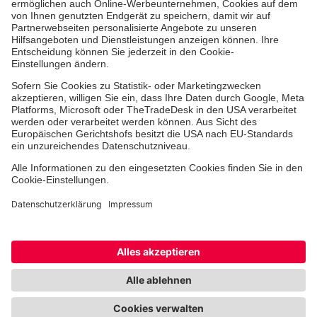
Jobs & Ehrenamt
Freiwilligendienst
Spendenprojekte
Johanniter-Jugend
Einrichtungen
Dienstleistungen
Facebook
Instagram
Youtube
TikTok
Xing
LinkedIn
Cookie-Einstellungen
Datenschutz
Barrierefreiheit
Impressum
Kontakt
Widerruf