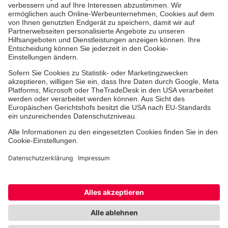
Erste-Hilfe-Kurse
Jobs & Ehrenamt
Freiwilligendienst
Spendenprojekte
Johanniter-Jugend
Einrichtungen
Dienstleistungen
Facebook
Instagram
Youtube
TikTok
Xing
LinkedIn
Cookie-Einstellungen
Datenschutz
Barrierefreiheit
Impressum
Kontakt
Widerruf