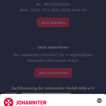
BIC: BFSWDE33XXX
IBAN: DE43 3702 0500 0004 3048 00
Jetzt spenden
Jetzt abonnieren
Der Newsletter informiert Sie in regelmäßigen
Abständen über unsere Arbeit.
Jetzt abonnieren
Zertifizierung der Johanniter-Unfall-Hilfe e.V.