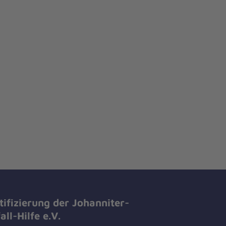
tifizierung der Johanniter-
all-Hilfe e.V.