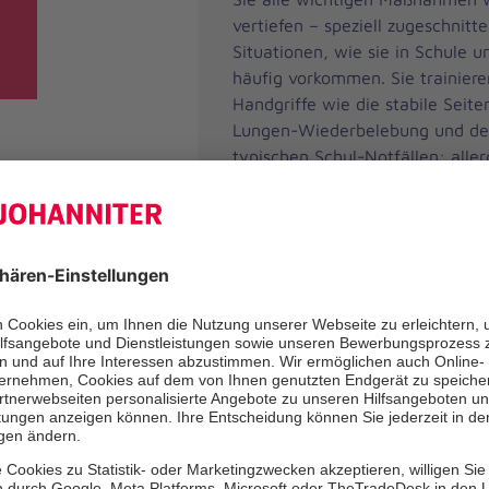
vertiefen – speziell zugeschnitt
Situationen, wie sie in Schule u
häufig vorkommen. Sie trainiere
Handgriffe wie die stabile Seite
Lungen-Wiederbelebung und d
typischen Schul-Notfällen: aller
Reaktionen, Asthmaanfälle, Ver
Schul- und Sportunfällen oder K
Der Kurs bietet viele praktisch
realitätsnahe Fallbeispiele. Uns
Ausbilderinnen und Ausbilder so
verständliche, praxisnahe Vermi
Fortbildung ist anerkannt nach
Deutschen Gesetzlichen Unfallv
(DGUV) und für alle weiterführ
Schulformen geeignet.