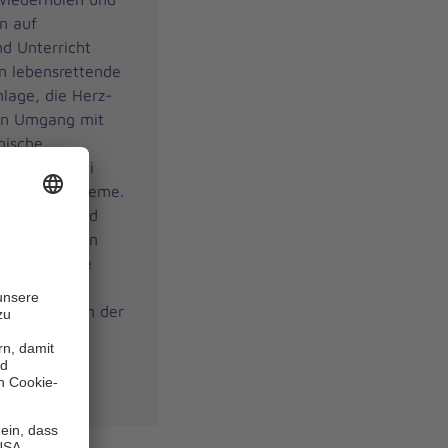
en auf
nd Unterricht
n lebensrettende
nlage, die Herz-
en Umgang mit
gische
letzungen bei
reislaufprobleme.
e Übungen und
ere erfahrenen
rgen für eine
ttlung. Die
 den Vorgaben der
ersicherung
enden