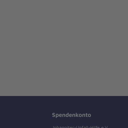
Spendenkonto
Johanniter-Unfall-Hilfe e.V.