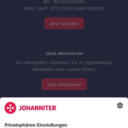
BIC: BFSWDE33XXX
IBAN: DE47 3702 0500 0004 3024 00
Jetzt spenden
Jetzt abonnieren
Der Newsletter informiert Sie in regelmäßigen
Abständen über unsere Arbeit.
Jetzt abonnieren
Zertifizierung der Johanniter-Unfall-Hilfe e.V.