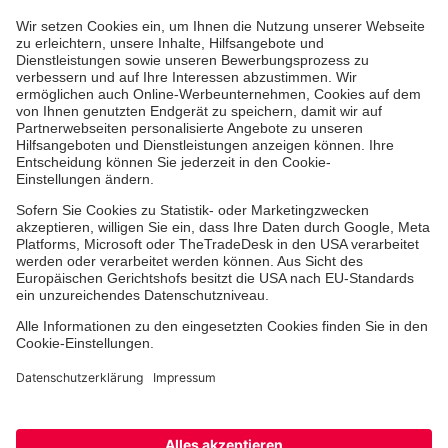
Aus- & Fortbildungen
Erste-Hilfe-Kurse
Jobs & Ehrenamt
Freiwilligendienst
Spendenprojekte
Einrichtungen
Dienstleistungen
Facebook
Instagram
Youtube
TikTok
Xing
LinkedIn