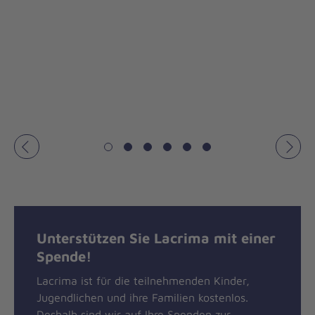
Vorheriges
Näch
Unterstützen Sie Lacrima mit einer
Spende!
Lacrima ist für die teilnehmenden Kinder,
Jugendlichen und ihre Familien kostenlos.
Deshalb sind wir auf Ihre Spenden zur