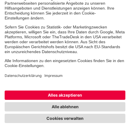
Jobs & Ehrenamt
Freiwilligendienst
Spendenprojekte
Johanniter-Jugend
Einrichtungen
Dienstleistungen
Facebook
Instagram
Youtube
TikTok
Xing
LinkedIn
Cookie-Einstellungen
Datenschutz
Barrierefreiheit
Impressum
Kontakt
Widerruf