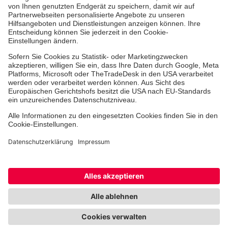
Jobs & Ehrenamt
Freiwilligendienst
Spendenprojekte
Johanniter-Jugend
Einrichtungen
Dienstleistungen
Facebook
Instagram
Youtube
TikTok
Xing
LinkedIn
Cookie-Einstellungen
Datenschutz
Barrierefreiheit
Impressum
Kontakt
Widerruf