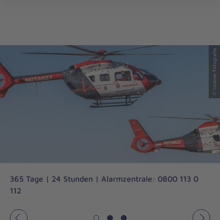
Luftrettung
öff
© Lindner Fotografie
365 Tage | 24 Stunden | Alarmzentrale: 0800 113 0
112