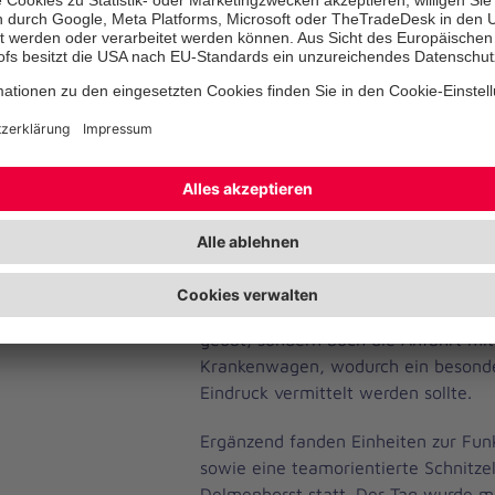
wurden grundlegende Inhalte wie die
Patientenversorgung nach dem AB
SAMPLER-Anamnese wiederholt, ei
Jeopardy gespielt und Taschenkarten
Karten mit Infos zu Abfrageschemat
Technik hatten die Jugendlichen selb
Es folgten erste Fallbeispiele, unters
weitere, jüngere Mitglieder der Joha
14 Jahre), die für das Schminken de
sogenannte realistische Unfalldarste
waren. Dabei wurde nicht nur die Ve
geübt, sondern auch die Anfahrt mi
Krankenwagen, wodurch ein besonde
Eindruck vermittelt werden sollte.
Ergänzend fanden Einheiten zur Fu
sowie eine teamorientierte Schnitze
Delmenhorst statt. Der Tag wurde 