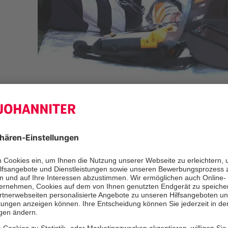
Am Wochenende schnupperten acht 
zwischen 14 und 17 Jahren der Jug
Ortsverband Delmenhorst der Johanni
den Alltag der hauptamtlichen Rettu
spannenden Übungseinsätzen mit rea
Unfalldarstellung standen auch Auf
Fahrzeugcheck und Verpflegung auf 
genau wie im echten Berufsalltag.
sich alle zum "Dienst", bevor die Ei
und die Fahrzeuge überprüft wurden