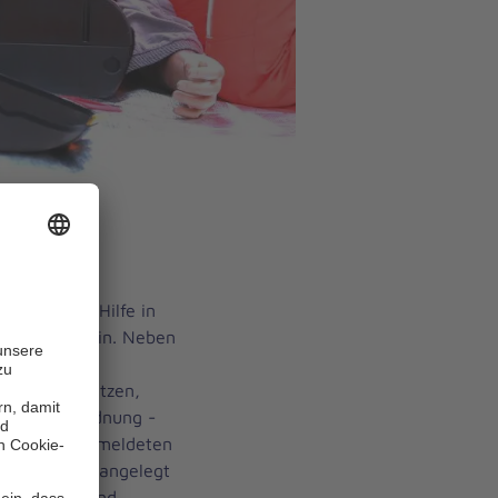
Jugendliche
end aus dem
ter-Unfall-Hilfe in
ngskräfte rein. Neben
listischer
gaben wie Putzen,
der Tagesordnung -
 Am Samstag meldeten
nsatzkleidung angelegt
. Anschließend