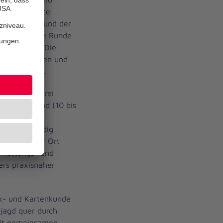
 strukturierte
CDE-Schema und der
ne spannende Runde
 ausgeteilt. Die
a, Algorithmen und
st konzipiert.
tützt durch drei
nniter-Jugend (10 bis
r Mimen, die
llung zuständig
rsorgung vor Ort
t Rettungs- und
rs praxisnaher
nk- und Kartenkunde
ljagd quer durch
mit gemeinsamen