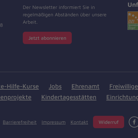
Unf
Der Newsletter informiert Sie in
regelmäßigen Abständen über unsere
Arbeit.
18
Jetzt abonnieren
te-Hilfe-Kurse
Jobs
Ehrenamt
Freiwillig
enprojekte
Kindertagesstätten
Einrichtun
Barrierefreiheit
Impressum
Kontakt
Widerruf