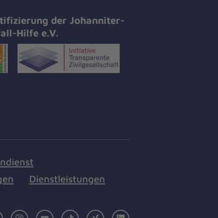
tifizierung der Johanniter-
all-Hilfe e.V.
endienst
gen
Dienstleistungen
Facebook
Instagram
Youtube
TikTok
Xing
LinkedIn