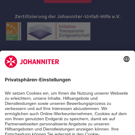
Zertifizierung der Johanniter-Unfall-Hilfe e.V.
Aus- & Fortbildungen
Erste-Hilfe-Kurse
Jobs
Ehrenamt
Freiwilligendienst