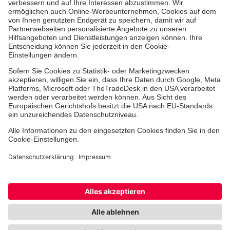
Ehrenamt
Freiwilligendienst
Johanniter-Jugend
Spendenprojekte
Kindertagesstätten
Einrichtungen
Dienstleistungen
Facebook
Instagram
Youtube
TikTok
Xing
LinkedIn
Cookie-Einstellungen
Datenschutz
Barrierefreiheit
Impressum
Kontakt
Widerruf