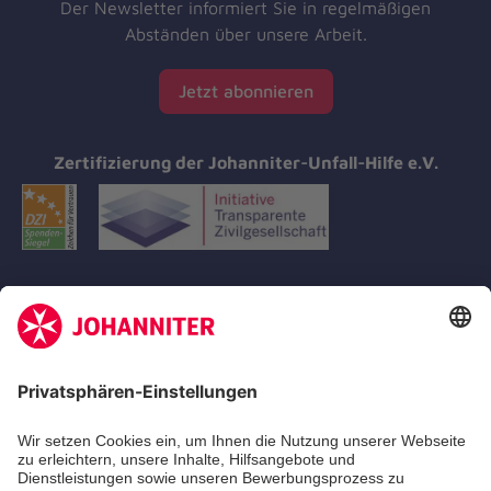
Der Newsletter informiert Sie in regelmäßigen
Abständen über unsere Arbeit.
Jetzt abonnieren
Zertifizierung der Johanniter-Unfall-Hilfe e.V.
Aus- & Fortbildungen
Erste-Hilfe-Kurse
Jobs