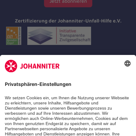
Jetzt abonnieren
Zertifizierung der Johanniter-Unfall-Hilfe e.V.
Aus- & Fortbildungen
Erste-Hilfe-Kurse
Jobs
Ehrenamt
Freiwilligendienst