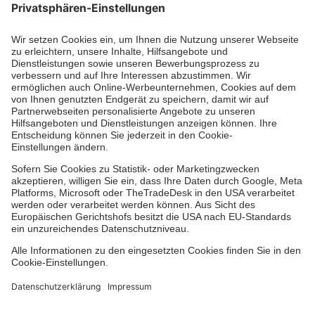
Erste-Hilfe-Kurse
Jobs
Ehrenamt
Freiwilligendienst
Johanniter-Jugend
Spendenprojekte
Kindertagesstätten
Einrichtungen
Dienstleistungen
Facebook
Instagram
Youtube
TikTok
Xing
LinkedIn