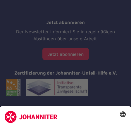
Jetzt abonnieren
Der Newsletter informiert Sie in regelmäßigen
Abständen über unsere Arbeit.
Jetzt abonnieren
Zertifizierung der Johanniter-Unfall-Hilfe e.V.
Aus- & Fortbildungen