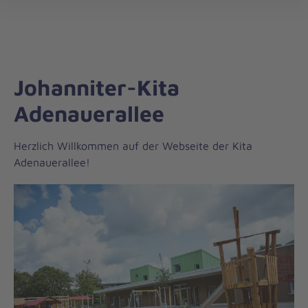
Regionalverband
öff
Weser-
Ems
Johanniter-Kita
Adenauerallee
Herzlich Willkommen auf der Webseite der Kita
Adenauerallee!