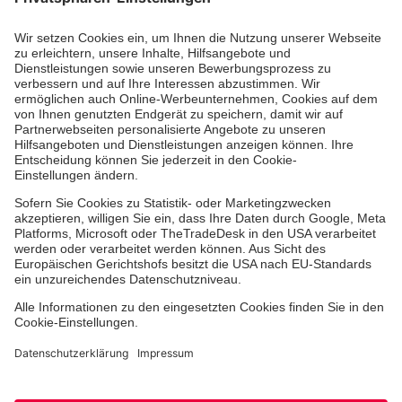
Erste-Hilfe-Kurse
Jobs
Ehrenamt
Freiwilligendienst
Johanniter-Jugend
Spendenprojekte
Kindertagesstätten
Einrichtungen
Dienstleistungen
Facebook
Instagram
Youtube
TikTok
Xing
LinkedIn