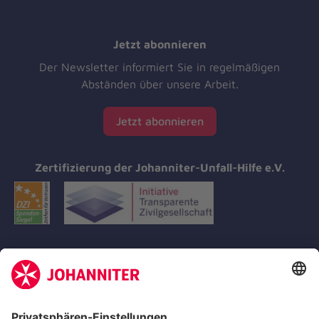
Jetzt abonnieren
Der Newsletter informiert Sie in regelmäßigen
Abständen über unsere Arbeit.
Jetzt abonnieren
Zertifizierung der Johanniter-Unfall-Hilfe e.V.
Aus- & Fortbildungen