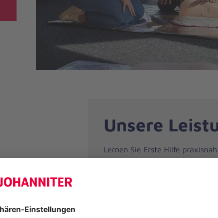
Unsere Leist
Lernen Sie Erste Hilfe praxisnah
mit unserer anerkannten Erste-H
für betriebliche Ersthelfer und
Führerscheinanwärter. In nur 9
Unterrichtseinheiten erwerben S
wichtigsten Kenntnisse und Fähi