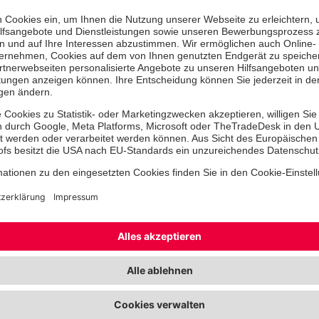
Notfällen sicher handeln zu kön
erfahrenen Ausbilderinnen und A
Ihnen, wie Sie bei Bewusstlosig
Herzinfarkt oder Verletzungen ri
inkl. stabiler Seitenlage und He
Wiederbelebung. Die Schulung e
Vorgaben der Deutschen Gesetz
Unfallversicherung (DGUV) sowi
Fahrerlaubnisverordnung (FEV) f
Führerscheinklassen. Ob für Ber
oder Alltag – unsere Erste-Hilfe
macht Sie zum handlungsfähigen 
Platz sichern und vorbereitet se