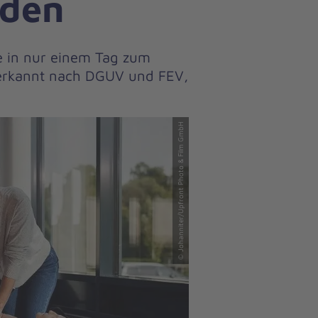
mden
e in nur einem Tag zum
anerkannt nach DGUV und FEV,
© Johanniter/Upfront Photo & Film GmbH