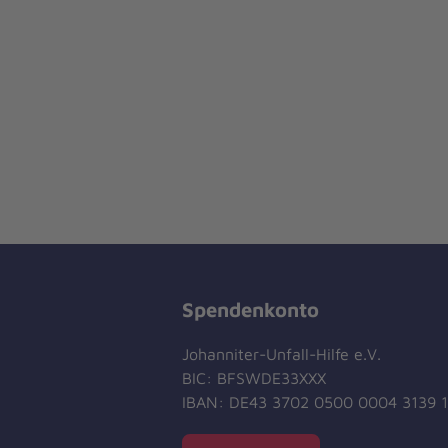
Spendenkonto
Johanniter-Unfall-Hilfe e.V.
BIC: BFSWDE33XXX
IBAN: DE43 3702 0500 0004 3139 