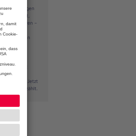
nen. Unsere
usbilder zeigen
keit, Atemnot,
chtig reagieren –
rz-Lungen-
ntspricht den
lichen
e der
ür alle
uf, Ehrenamt
-Ausbildung
Ersthelfer. Jetzt
in, wenn es zählt.