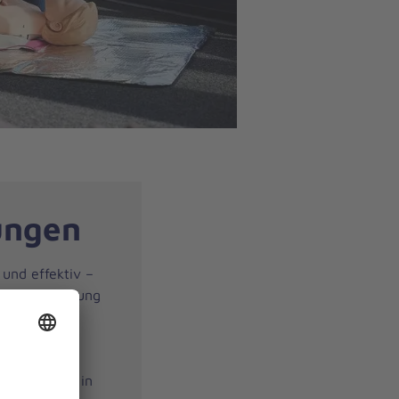
ungen
 und effektiv –
ilfe-Ausbildung
ie die
gkeiten, um in