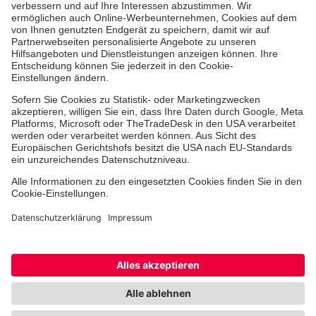
Ehrenamt
Freiwilligendienst
Johanniter-Jugend
Spendenprojekte
Kindertagesstätten
Einrichtungen
Dienstleistungen
Facebook
Instagram
Youtube
TikTok
Xing
LinkedIn
Cookie-Einstellungen
Datenschutz
Barrierefreiheit
Impressum
Kontakt
Widerruf