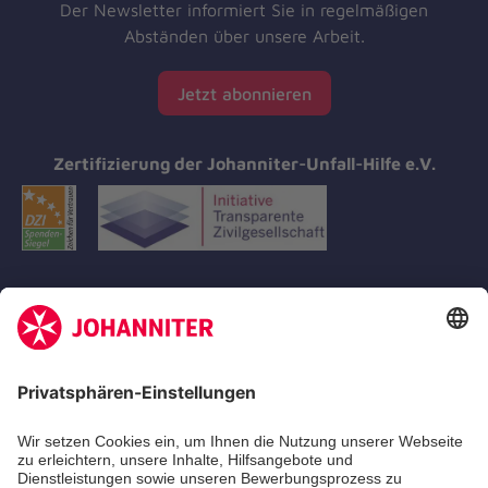
Der Newsletter informiert Sie in regelmäßigen
Abständen über unsere Arbeit.
Jetzt abonnieren
Zertifizierung der Johanniter-Unfall-Hilfe e.V.
Aus- & Fortbildungen
Erste-Hilfe-Kurse
Jobs