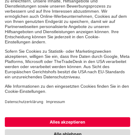
Ehrenamt
Freiwilligendienst
Johanniter-Jugend
Spendenprojekte
Kindertagesstätten
Einrichtungen
Dienstleistungen
Facebook
Instagram
Youtube
TikTok
Xing
LinkedIn
Cookie-Einstellungen
Datenschutz
Barrierefreiheit