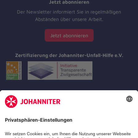
Jetzt abonnieren
Der Newsletter informiert Sie in regelmäßigen
Abständen über unsere Arbeit.
Jetzt abonnieren
Zertifizierung der Johanniter-Unfall-Hilfe e.V.
Aus- & Fortbildungen
Erste-Hilfe-Kurse
Jobs