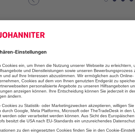
Vorheriges
Richtig was los war am vergangen
dem Schulhof der Wallschule in Emd
Kinderhort Grüner Baum am Wall h
dem Ortsverband Emden der Johanni
Sommerfest eingeladen. Mehr als 2
gekommen, geboten wurde eine gan
Kinder gab es Kinderschminken, die 
Hüpfburg zum Herumtoben, zahlreich
mehr. Für die Erwachsenen hatte di
Helferschaft den Behandlungsplatz 
auch nach der Hochwasser-Katastro
pfälzischen Ahrweiler im Einsatz wa
Kaffee, selbstgebackenen Kuchen, 
Leckereien. „Wir haben den Tag gen
renovierten und neu gestalteten Räu