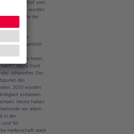
Jasmin Westerhof vom
n gesammelt wurden
zusammen, die der
fest, um sein
 Das war eigentlich
aber fiel
s gesagt, wir holen
 nach“, sagte Cord
mder Johanniter. Der
tzpunkt des
rden. 2010 wurden
ändigkeit entlassen
wachsen. Heute haben
rbeitende vor allem
d in der
 rund 50
he Helferschaft stellt