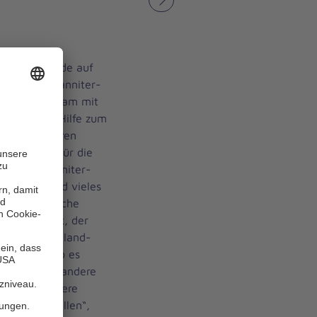
Nächstes
en Wochenende auf
en. Der Johanniter-
atte gemeinsam mit
ter-Unfall-Hilfe zum
00 Gäste waren
ze Menge. Für die
große Johanniter-
e Spiele und vieles
e ehrenamtliche
50 aufgebaut, der
phe im rheinland-
r. Zudem gab es
Popcorn und andere
utzt, um unsere
me vorzustellen“,