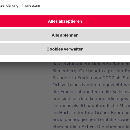
berichtet Einrichtungsleiterin Kim-
Hort Grüner Baum am Wall. Spende
auch: am Ende kamen 271,98 Euro 
Hort jetzt der Emder Tafel spendet.
Der Ortsverband nutzte das Sommer
zehnjähriges Bestehen nachzufeiern.
schon 2020 der Fall, die große Feier 
coronabedingt aus. „Da haben wir un
das jetzt in einem kleineren Rahmen
Siedenberg, Ortsbeauftragter der E
Standort in Emden war 2007 als Stü
Ortsverbands Norden eingeweiht wo
die Emder Johanniter in die Selbstst
und sind seitdem kontinuierlich ge
sie mehr als 40 hauptamtlliche Mita
im Hort, in der Kita Grüner Baum un
Sozialpädagogischen Lernhilfe sowie
ehrenamtlich Aktive. Die ehrenamtlic