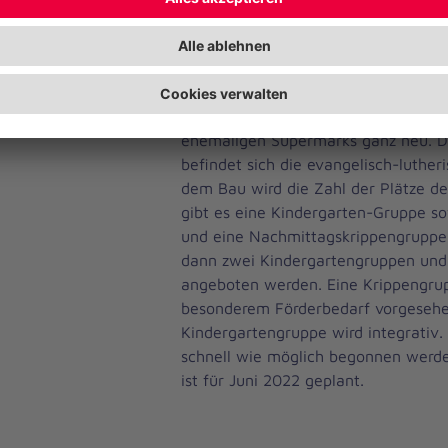
einer Kita nach neuesten baurecht
nicht mehr geeignet.
In Barenburg bauen die Johanniter a
geräumten 2600 Quadratmeter Grun
ehemaligen Supermarks ganz neu. D
befindet sich die evangelisch-lutheri
dem Bau wird die Zahl der Plätze deu
gibt es eine Kindergarten-Gruppe so
und eine Nachmittagskrippengruppe
dann zwei Kindergartengruppen und
angeboten werden. Eine Krippengrupp
besonderem Förderbedarf vorgesehe
Kindergartengruppe wird integrativ.
schnell wie möglich begonnen werden
ist für Juni 2022 geplant.