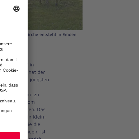
ischen Pauluskirche entsteht in Emden
Grüner Baum“ in
Einstimmig hat der
en in seiner jüngsten
it einem
 Millionen Euro zu
e Kita muss vom
enburg umziehen. Das
bert-Straße in Klein-
er Baum“ sowie die
zurzeit befinden, ist
em für den Betrieb