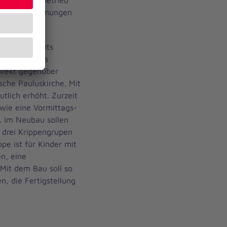
lichen Bestimmungen
uf dem bereits
dstück eines
irekt gegenüber
sche Pauluskirche. Mit
tlich erhöht. Zurzeit
wie eine Vormittags-
. Im Neubau sollen
 drei Krippengrupen
e ist für Kinder mit
n, eine
 Mit dem Bau soll so
, die Fertigstellung