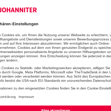
Auf der freien Fläche gegenüber der evangelisch-luther
die neue Johanniter-Kita Grüner Baum.
Die Johanniter-Kindertagesstätte „
Emden bekommt ein neues Zuhause. 
Jugendhilfe-Ausschuss der Stadt Emd
Sitzung beschlossen, den Neubau m
Investitionszuschuss in Höhe von 3,9
unterstützen. Einzige Bedingung: di
Altstadtteil Klein-Faldern nach Bar
Maria-Wilts-Haus an der Friedrich-E
Faldern, in dem sich die Kita „Grün
Sozialpädagogische Lernhilfe (SPLH) 
stark renovierungsbedürftig und zud