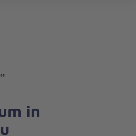
les
um in
eu