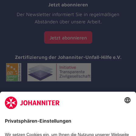
Jetzt abonnieren
Der Newsletter informiert Sie in regelmäßigen
Abständen über unsere Arbeit.
Jetzt abonnieren
Zertifizierung der Johanniter-Unfall-Hilfe e.V.
Aus- & Fortbildungen
Erste-Hilfe-Kurse