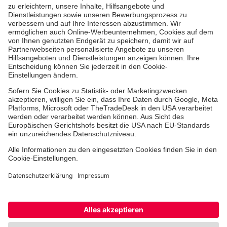
Jobs
Ehrenamt
Freiwilligendienst
Johanniter-Jugend
Spendenprojekte
Kindertagesstätten
Einrichtungen
Dienstleistungen
Facebook
Instagram
Youtube
TikTok
Xing
LinkedIn
Cookie-Einstellungen
Datenschutz
Barrierefreiheit